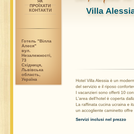
ЯК
ПРОЇХАТИ
Villa Aless
КОНТАКТИ
Готель "Вілла
Алеся"
вул.
Незалежності,
73
Східниця,
Львівська
область,
Україна
Hotel Villa Alessia è un moder
del servizio e il riposo conforte
I vacanzieri sono offerti 10 c
L'area dell'hotel è coperta dal
La raffinata cucina ucraina e ita
un accogliente caminetto offre a
Servizi inclusi nel prezzo