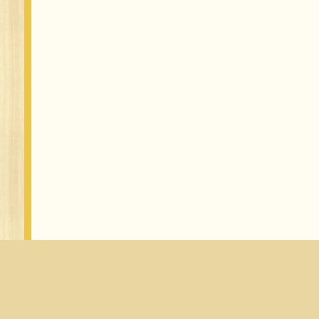
Неофіційний сайт Готелю Вілла Алеся