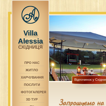
Villa
Alessia
СХІДНИЦЯ
ПРО НАС
ЖИТЛО
ХАРЧУВАННЯ
Відпочинок у Східни
ПОСЛУГИ
ФОТОГАЛЕРЕЯ
Запрошуємо на 
3D ТУР